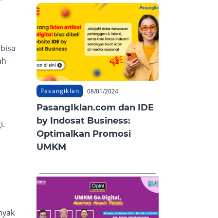
 bisa
ah
Pasangiklan
08/01/2024
PasangIklan.com dan IDE
by Indosat Business:
i.
Optimalkan Promosi
UMKM
nyak