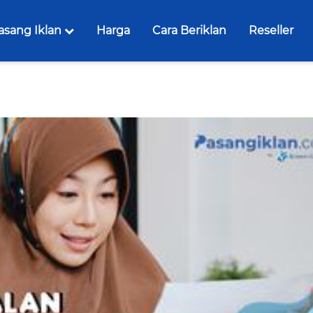
asang Iklan
Harga
Cara Beriklan
Reseller