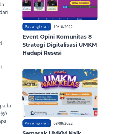
da
dari
Pasangiklan
19/10/2022
Event Opini Komunitas 8
di
Strategi Digitalisasi UMKM
Hadapi Resesi
ri
 pada
high
apa
Pasangiklan
08/09/2022
Semarak UMKM Naik