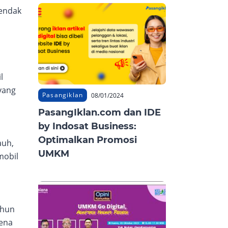
endak
l
yang
Pasangiklan
08/01/2024
PasangIklan.com dan IDE
by Indosat Business:
Optimalkan Promosi
auh,
UMKM
mobil
ahun
rena