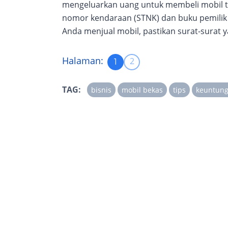
mengeluarkan uang untuk membeli mobil ta
nomor kendaraan (STNK) dan buku pemilik k
Anda menjual mobil, pastikan surat-surat 
Halaman:
2
1
TAG:
bisnis
mobil bekas
tips
keuntung