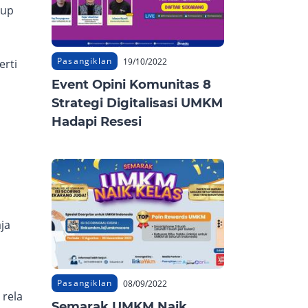
kup
Pasangiklan
19/10/2022
erti
Event Opini Komunitas 8
Strategi Digitalisasi UMKM
Hadapi Resesi
ja
Pasangiklan
08/09/2022
 rela
Semarak UMKM Naik