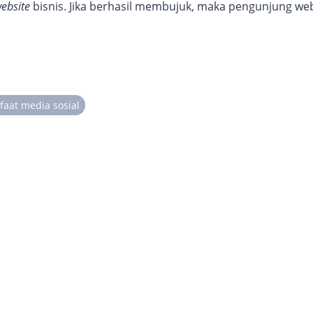
ebsite
bisnis. Jika berhasil membujuk, maka pengunjung we
aat media sosial