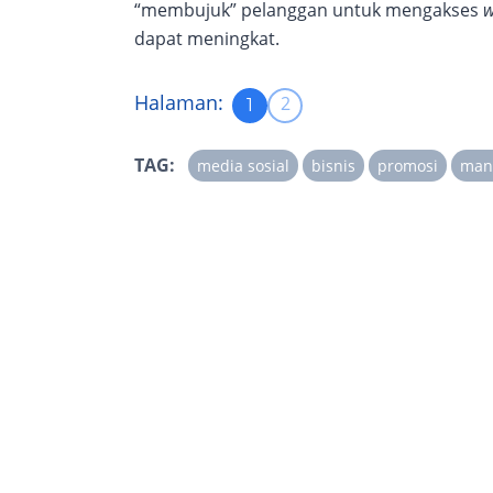
“membujuk” pelanggan untuk mengakses
w
dapat meningkat.
Halaman:
2
1
TAG:
media sosial
bisnis
promosi
manf