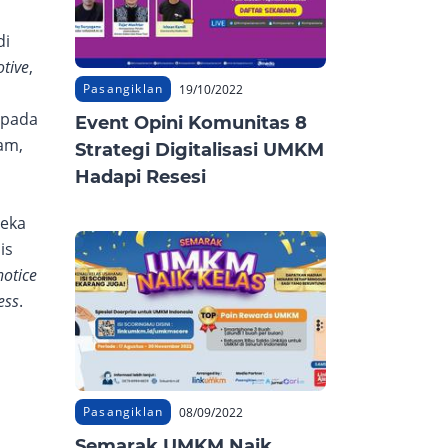
di
tive
,
Pasangiklan
19/10/2022
 pada
Event Opini Komunitas 8
am,
Strategi Digitalisasi UMKM
Hadapi Resesi
reka
is
notice
ess
.
Pasangiklan
08/09/2022
Semarak UMKM Naik