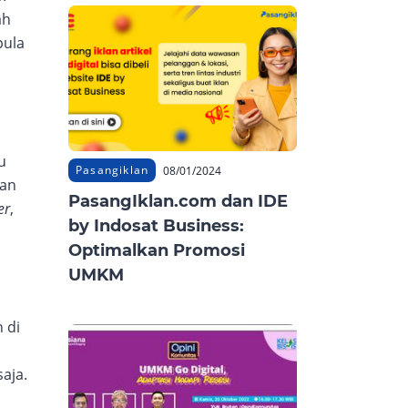
ah
pula
u
Pasangiklan
08/01/2024
gan
PasangIklan.com dan IDE
er
,
by Indosat Business:
Optimalkan Promosi
UMKM
 di
aja.