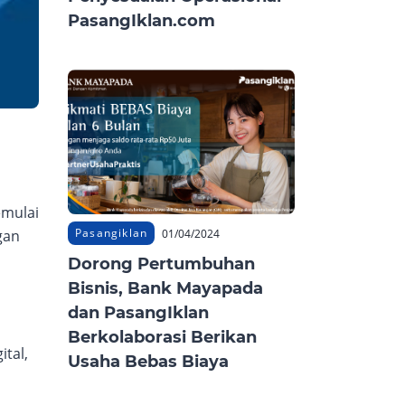
PasangIklan.com
emulai
Pasangiklan
01/04/2024
gan
Dorong Pertumbuhan
Bisnis, Bank Mayapada
dan PasangIklan
Berkolaborasi Berikan
ital,
Usaha Bebas Biaya