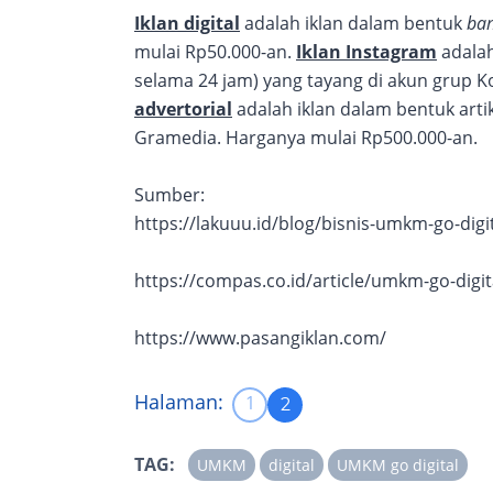
Iklan digital
adalah iklan dalam bentuk
ba
mulai Rp50.000-an.
Iklan Instagram
adalah
selama 24 jam) yang tayang di akun grup
advertorial
adalah iklan dalam bentuk arti
Gramedia. Harganya mulai Rp500.000-an.
Sumber:
https://lakuuu.id/blog/bisnis-umkm-go-digi
https://compas.co.id/article/umkm-go-digit
https://www.pasangiklan.com/
Halaman:
1
2
TAG:
UMKM
digital
UMKM go digital